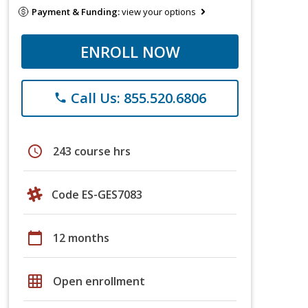
Payment & Funding:
view your options
ENROLL NOW
Call Us: 855.520.6806
phone
schedule
243 course hrs
Code ES-GES7083
calendar_today
12 months
grid_on
Open enrollment