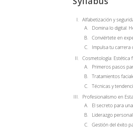
Syllabus
Alfabetización y segurida
Domina lo digital: 
Conviértete en expe
Impulsa tu carrera 
Cosmetología: Estética f
Primeros pasos par
Tratamientos facia
Técnicas y tendenc
Profesionalismo en Est
El secreto para un
Liderazgo personal 
Gestión del éxito p