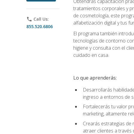
Obtendrás capacitación práctic
tratamientos corporales y pro
de cosmetología, este progra
phone
Call Us:
alfabetización digital y tus 
855.520.6806
El programa también introduc
tecnologías de contorno corp
higiene y consulta con el cl
cuidado en casa.
Lo que aprenderás:
Desarrollarás habilidades
ingreso a entornos de s
Fortalecerás tu valor p
marketing, altamente rele
Crearás estrategias de m
atraer clientes a través 