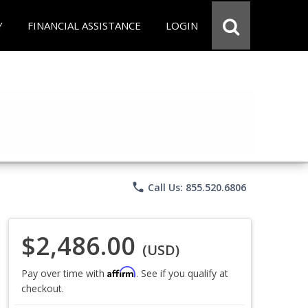
Y
FINANCIAL ASSISTANCE
LOGIN
phone
Call Us: 855.520.6806
$2,486.00
(USD)
Affirm
Pay over time with
. See if you qualify at
checkout.