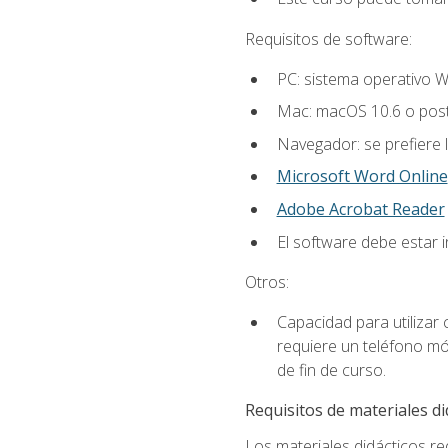
Requisitos de software:
PC: sistema operativo W
Mac: macOS 10.6 o post
Navegador: se prefiere 
Microsoft Word Online
Adobe Acrobat Reader
El software debe estar 
Otros:
Capacidad para utilizar
requiere un teléfono móv
de fin de curso.
Requisitos de materiales di
Los materiales didácticos req