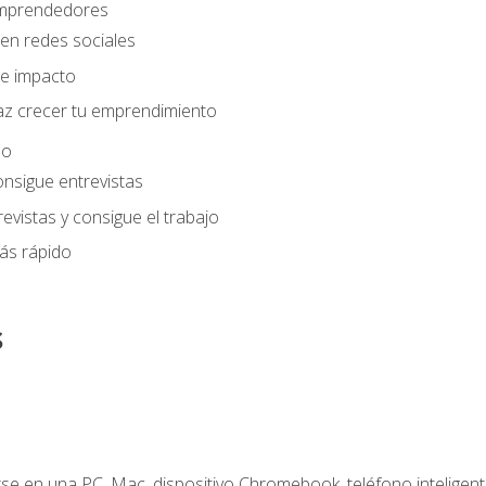
 emprendedores
en redes sociales
e impacto
az crecer tu emprendimiento
eo
onsigue entrevistas
evistas y consigue el trabajo
ás rápido
s
e en una PC, Mac, dispositivo Chromebook, teléfono inteligente