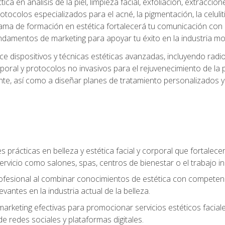
a en análisis de la piel, limpieza facial, exfoliación, extraccion
tocolos especializados para el acné, la pigmentación, la celulit
ma de formación en estética fortalecerá tu comunicación con lo
fundamentos de marketing para apoyar tu éxito en la industria mo
e dispositivos y técnicas estéticas avanzadas, incluyendo radio
oral y protocolos no invasivos para el rejuvenecimiento de la p
iente, así como a diseñar planes de tratamiento personalizados
 prácticas en belleza y estética facial y corporal que fortalecer
ervicio como salones, spas, centros de bienestar o el trabajo i
rofesional al combinar conocimientos de estética con competenci
vantes en la industria actual de la belleza.
arketing efectivas para promocionar servicios estéticos faciale
de redes sociales y plataformas digitales.