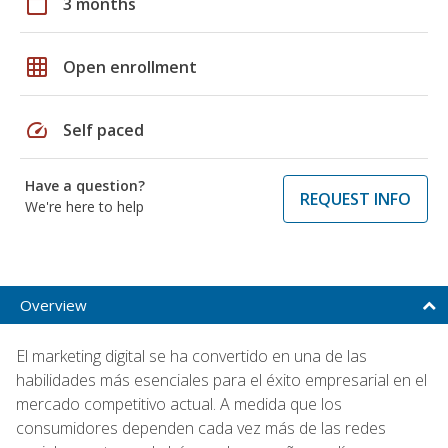
calendar_today
3 months
grid_on
Open enrollment
speed
Self paced
Have a question?
REQUEST INFO
We're here to help
Overview
El marketing digital se ha convertido en una de las
habilidades más esenciales para el éxito empresarial en el
mercado competitivo actual. A medida que los
consumidores dependen cada vez más de las redes