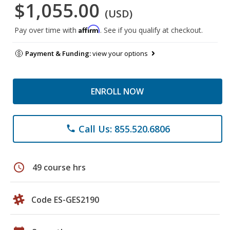
$1,055.00
(USD)
Affirm
Pay over time with
. See if you qualify at checkout.
Payment & Funding:
view your options
ENROLL NOW
Call Us: 855.520.6806
phone
schedule
49 course hrs
Code ES-GES2190