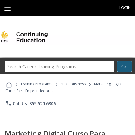
☰
LOGIN
Search
Go
Career
Training
›
›
›
Programs
Training Programs
Small Business
Marketing Digital
Curso Para Emprendedores
phone
Call Us: 855.520.6806
Marketing Digital Curso Para