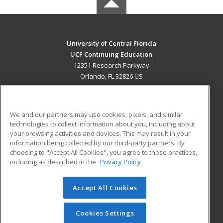
University of Central Florida
UCF Continuing Education
12351 Research Parkway
Orlando, FL 32826 US
MAIN CONTENT
Career Training
We and our partners may use cookies, pixels, and similar
technologies to collect information about you, including about
ADDITIONAL RESOURCES
your browsing activities and devices. This may result in your
information being collected by our third-party partners. By
Military
Student Blog
choosing to "Accept All Cookies", you agree to these practices,
Financial Assistance
including as described in the
Privacy Policy
Help
Accept All Cookies
© 2026 ed2go, a division of Cengage Learning. All rights
reserved. The material on this site cannot be reproduced or
redistributed unless you have obtained prior written
Cookies Settings
permission from Cengage Learning.
Privacy Policy