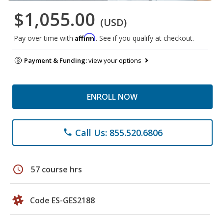
$1,055.00
(USD)
Affirm
Pay over time with
. See if you qualify at checkout.
Payment & Funding:
view your options
ENROLL NOW
Call Us: 855.520.6806
phone
schedule
57 course hrs
Code ES-GES2188