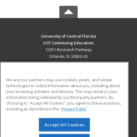
University of Central Florida
UCF Continuing Education
12351 Research Parkway
Orlando, FL 32826 US
MAIN CONTENT
Career Training
We and our partners may use cookies, pixels, and similar
technologies to collect information about you, including about
ADDITIONAL RESOURCES
your browsing activities and devices. This may result in your
information being collected by our third-party partners. By
Military
Student Blog
choosing to "Accept All Cookies", you agree to these practices,
Financial Assistance
including as described in the
Privacy Policy
Help
Accept All Cookies
© 2026 ed2go, a division of Cengage Learning. All rights
reserved. The material on this site cannot be reproduced or