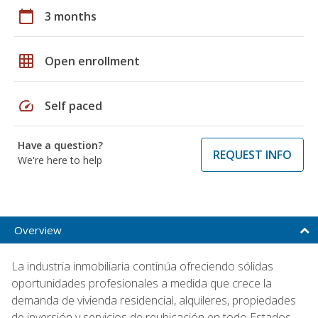
calendar_today
3 months
grid_on
Open enrollment
speed
Self paced
Have a question?
REQUEST INFO
We're here to help
Overview
La industria inmobiliaria continúa ofreciendo sólidas
oportunidades profesionales a medida que crece la
demanda de vivienda residencial, alquileres, propiedades
de inversión y servicios de reubicación en todo Estados