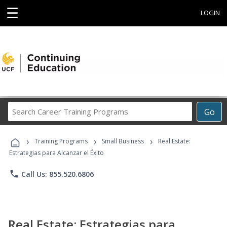
☰
LOGIN
Search
Go
Career
Training
›
›
›
Programs
Training Programs
Small Business
Real Estate:
Estrategias para Alcanzar el Éxito
phone
Call Us: 855.520.6806
Real Estate: Estrategias para