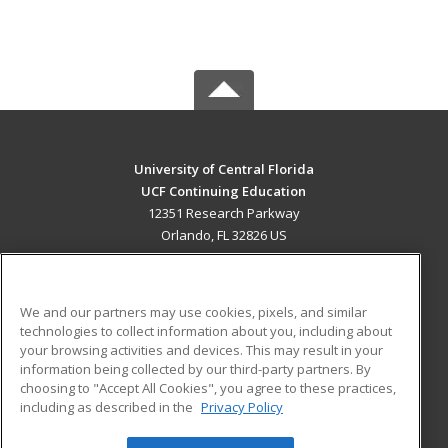
University of Central Florida
UCF Continuing Education
12351 Research Parkway
Orlando, FL 32826 US
MAIN CONTENT
Career Training
We and our partners may use cookies, pixels, and similar
technologies to collect information about you, including about
ADDITIONAL RESOURCES
your browsing activities and devices. This may result in your
information being collected by our third-party partners. By
Military
Student Blog
choosing to "Accept All Cookies", you agree to these practices,
Financial Assistance
including as described in the
Privacy Policy
Help