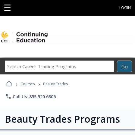
☰
LOGIN
Search
Go
Career
Training
›
›
Programs
Courses
Beauty Trades
phone
Call Us: 855.520.6806
Beauty Trades Programs